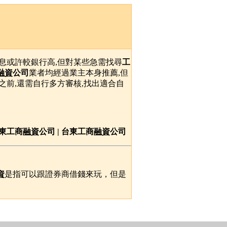
利息或許較銀行高,但對某些急需找尋
工
融資
公司
業者均經過業主本身推薦,但
之前,還需自行多方審核,找出適合自
東工商
融資
公司 |
台東工商
融資
公司
資
是指可以跟證券商借錢來玩，但是