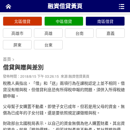
融資借貸黃頁
北區借貸
中區借貸
南區借貸
高雄市
高雄
台南
嘉義
屏東
台東
首頁
>
借貸與贈與差別
發佈時間：2018/8/15 下午 03:26:15 來源:
融資借貸黃頁
稅務人員指出，「借」和「送」兩項行為在課稅認定上並不相同，借
貸沒有贈與稅，但借貸利息恐有所得稅申報的問題，須併入所得稅總
額申報。
父母幫子女購置不動產，即使子女已成年，但若是用父母的資金，無
償為已成年的子女付錢，還是要依照規定課徵贈與稅。
財政部台北國稅局表示，以自己的資金無償為他人購置財產，其出資
的資金，就是「贈與價額」；但若該財產是不動產，其計算贈與價