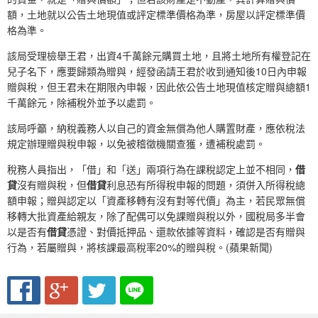
額，土地就以公告土地現值或評定標準價格為準，房屋以評定標準價
格為準。
該局受理檢舉王君，出資4千萬餘元購買土地，且將土地所有權登記在
兒子名下，應要歸類為贈與，經發函請王君於收到通知後10日內申報
贈與稅，但王君未在期限內申報，因此依公告土地現值核定贈與總額1
千萬餘元，除補稅外並予以處罰。
該局呼籲，納稅義務人以自己的資金無償為他人購置財產，應依稅法
規定辦理贈與稅申報，以免被稽徵機關查獲，遭補稅處罰。
稅務人員指出，「借」和「送」兩項行為在課稅認定上並不相同，
借
貸
沒有贈與稅，但
借貸
利息恐有所得稅申報的問題，須併入所得稅總
額申報；贈與認定以「資產移轉有沒有對等代價」為主，若民眾無償
移轉大批資產給親友，除了配偶可以免課贈與稅以外，國稅局多半會
以是否有
借貸
憑證、對價抵押品、還款依據等資料，確認是否有贈與
行為，若屬贈與，將核課最高稅率20%的贈與稅。(蘋果新聞)