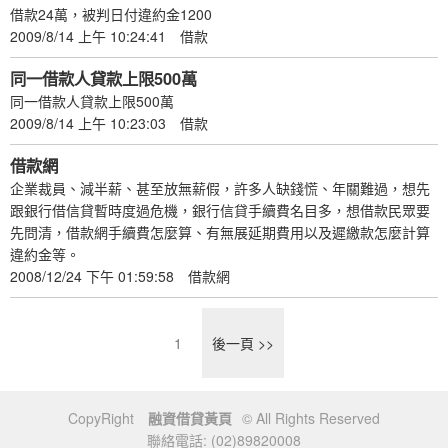
借款24萬，被判日付違約金1200
2009/8/14 上午 10:24:41
借款
同一借款人貸款上限500萬
同一借款人貸款上限500萬
2009/8/14 上午 10:23:03
借款
借款網
企業裁員、減半薪、甚至放無薪假，許多人缺錢慌、年關難過，想先
跟銀行借信貸暫時度過危機，銀行信貸手續費名目多，想借款民眾要
先問清，借款網手續費怎麼算、有無展延期費用以及遲繳款怎麼計算
違約金等。
2008/12/24 下午 01:59:58
借款網
1
後一頁 >>
CopyRight
融資借貸黃頁
© All Rights Reserved
聯絡電話: (02)89820008