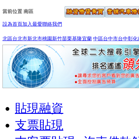
當前位置
南區
設為首頁
加入最愛
聯絡我們
北區
台北市
新北市
桃園
新竹
苗栗
基隆
宜蘭
中區
台中市
台中
彰化
貼現融資
支票貼現