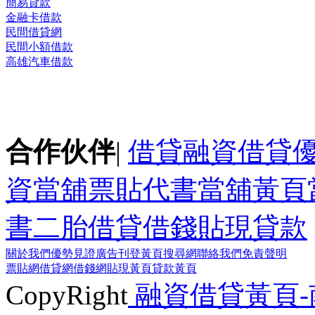
簡易貸款
金融卡借款
民間借貸網
民間小額借款
高雄汽車借款
合作伙伴
|
借貸
融資
借貸
資
當舖
票貼
代書
當舖黃頁
書二胎
借貸
借錢
貼現
貸款
關於我們
優勢見證
廣告刊登
黃頁搜尋網
聯絡我們
免責聲明
票貼網
借貸網
借錢網
貼現黃頁
貸款黃頁
CopyRight
融資借貸黃頁