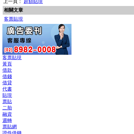
上一頁：
超額貼現
相關文章
客票貼現
客票貼現
黃頁
借款
借錢
借貸
代書
貼現
票貼
二胎
融資
週轉
票貼網
證件借錢