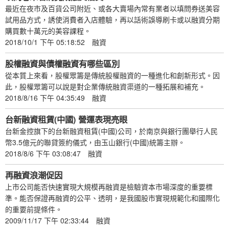
最近在夜市及百貨公司附近、或各大賣場內常有業者以填問券送美容
試用品方式，誘使消費者入店體驗，再以話術誤導刷卡或以融資分期
購買數十萬元的美容課程。
2018/10/1 下午 05:18:52
融資
股權融資與債權融資有哪些區別
從本質上來看，股權眾籌是傳統股權融資的一種進化和創新形式。因
此，股權眾籌可以說是對企業傳統融資渠道的一種拓展和補充。
2018/8/16 下午 04:35:49
融資
台新融資租賃(中國) 營運表現亮眼
台新金控旗下的台新融資租賃(中國)公司，於南京與銀行團舉行人民
幣3.5億元的聯貸簽約儀式，由玉山銀行(中國)統籌主辦。
2018/8/6 下午 03:08:47
融資
再融資浪潮促因
上市公司能否快速實現大規模再融資是檢驗資本市場深度的重要標
準。能否保證再融資的公平、透明，是我國股市實現規範化和國際化
的重要前提條件。
2009/11/17 下午 02:33:44
融資