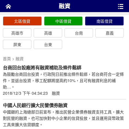
融資
北區借貸
中區借貸
南區借貸
高雄市
高雄
台南
嘉義
屏東
台東
首頁
> 融資
台商回台設廠將有融資補助及條件鬆綁
為鼓勵台商回台投資，行政院日前推出條件鬆綁，若台商符合一定條
件，並返台投資，移工配額將提高約10%，且可有融資利息的補
助…。
2018/12/3 下午 04:34:23
融資
中國人民銀行擴大民營債券融資
中國銀的上海總部日前宣布，推出民營企業債券融資支持工具，擴大
對民營的融資，也可加快對中小企業的信貸投放，並且運用貨幣政策
工具來擴大信貸額度。