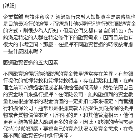
[詳細]
企業
當舖
您該注意啥？ 通過銀行來融入短期資金是最傳統也
是目前最流行的途徑。而通過其他3種管道進行短期融通資金
的方式，則很少為人所知，但是它們又都有各自的特色，能
夠滿足特定的人群在特定條件下的融資需求，因而目前也有
很大的市場空間。那麼，在選擇不同融資管道的時候該考慮
一些什麼因素呢？
甄選融資管道的五大因素
不同融資途徑所能夠融通的資金數量通常存在差異。有些銀
行提供的抵押貸款和質押貸款額度，存在起點和上限，在辦
理之前可以通過客服或者其他途徑詢問清楚，然後依照自己
的資金缺口來進行選擇。在保險公司，能夠融通到的資金數
量也是根據保單的現金價值的一定折扣比率來確定。而
當舖
行和擔保公司，通常也是根據貸款人所提供反向擔保的抵押
物或者質物價值來定，所不同的是，和其他管道相比，他們
更有可能為貸款人融到更多的資金。因此，缺錢的時候需要
保持冷靜的頭腦，要視自己的資產狀況以及資金需求，在幾
種不同的融資管道中進行選擇。