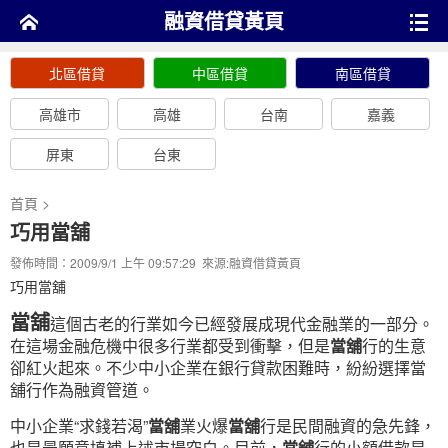
融資借貸黃頁
北區借貸
中區借貸
南區借貸
高雄市
高雄
台南
嘉義
屏東
台東
首頁
>
巧用當舖
發佈時間：2009/9/1 上午 09:57:29 來源:
融資借貸黃頁
巧用當舖
當舖
這個古老的行業如今已經發展成現代金融業的一部分。
在這場金融危機中很多行業都受到衝擊，但是
當舖
行的生意
卻紅火起來。不少中小企業在銀行貸款困難時，紛紛選擇當
舖行作為融資管道。
中小企業“求錢若渴”
當舖
業火爆
當舖
行是民間融資的急先鋒，
也是最願意填補上述市場空白。目前，
當舖
行的小額借款是