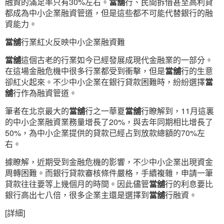
融資的滿足率只有30%左右。
當舖
行、民間拆借甚至高利貸
都成為中小企業融資管道，但是這些都不可能代替銀行的融
資能力。
當舖
行業紅火反映中小企業融資難
當舖
這個古老的行業如今已經發展成現代金融業的一部分。
在這場金融危機中很多行業都受到衝擊，但是
當舖
行的生意
卻紅火起來。不少中小企業在銀行貸款困難時，紛紛選擇
當
舖
行作為融資管道。
筆者在北京最大的
當舖
行之一華夏
當舖
行瞭解到，11月這裏
的中小企業融資業務量增長了20%，與去年同期相比增長了
50%，為中小企業提供的貸款已經占到放款總額的70%左
右。
據瞭解，近期受到金融危機的影響，不少中小企業出現資金
周轉困難。而銀行貸款審核條件嚴格，手續複雜，申請一筆
貸款往往要等上幾個月的時間。因此儘管
當舖
行的利息要比
銀行高出七八倍，很多企業主還是選擇到
當舖
行融資。
[詳細]