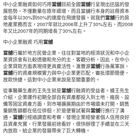
中小企業融資如何巧用
當舖
目前全國
當舖
行呈現出迅猛的發
展態勢，不僅數量在逐年遞增，而且當舖行本身的註冊資本
金每年以30%到50%的速度在飛速發展。就我們
當舖
行的房
地產業務而言，2007年就比2006年上升了30%左右，而2008
年又比2007年的同期增長了30%左右。
中小企業融資 巧用
當舖
當舖
行屬於地方民營企業，往往對當地的經濟狀況和中小企
業資訊會有比較透徹和充分的主、客觀分析，因此，在中小
企業貸款方面表現得更具靈活性。滙豐源
當舖
行孫萬軍說，
當舖
行的資產規模實力與中小企業更匹配，審批環節簡便，
放款快捷。這對中小企業來說是至關重要的。
從事醫藥生產的王先生就是
當舖
行融資的受益者。據王先生
介紹，企業運作初期全部自有資產都投入到土地、廠房、設
備等固定資產方面，到市場擴展期由於市場還未打開，銷售
量銷售額都在低位徘徊，於是便嘗試著與
當舖
行進行了溝
通。
當舖
行經過調查和考察，發現企業經營者個人信用良好
且資產充實，行業發展前途看好，很快辦理了手續並在三天
內放款，給企業的發展帶來了巨大轉機。