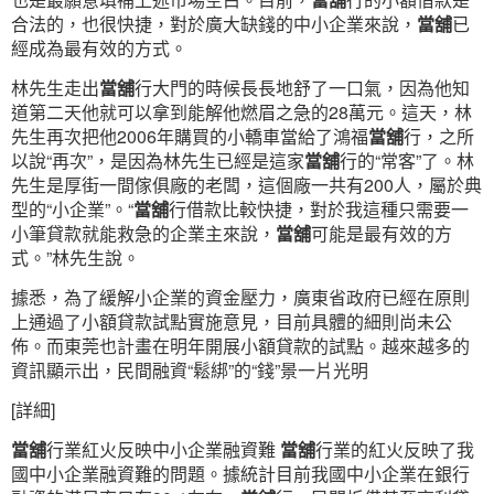
合法的，也很快捷，對於廣大缺錢的中小企業來說，
當舖
已
經成為最有效的方式。
林先生走出
當舖
行大門的時候長長地舒了一口氣，因為他知
道第二天他就可以拿到能解他燃眉之急的28萬元。這天，林
先生再次把他2006年購買的小轎車當給了鴻福
當舖
行，之所
以說“再次”，是因為林先生已經是這家
當舖
行的“常客”了。林
先生是厚街一間傢俱廠的老闆，這個廠一共有200人，屬於典
型的“小企業”。“
當舖
行借款比較快捷，對於我這種只需要一
小筆貸款就能救急的企業主來說，
當舖
可能是最有效的方
式。”林先生說。
據悉，為了緩解小企業的資金壓力，廣東省政府已經在原則
上通過了小額貸款試點實施意見，目前具體的細則尚未公
佈。而東莞也計畫在明年開展小額貸款的試點。越來越多的
資訊顯示出，民間融資“鬆綁”的“錢”景一片光明
[詳細]
當舖
行業紅火反映中小企業融資難
當舖
行業的紅火反映了我
國中小企業融資難的問題。據統計目前我國中小企業在銀行