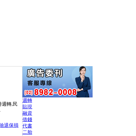
週轉
時週轉,民
貼現
.
融資
借錢
壽險退保損
代書
二胎