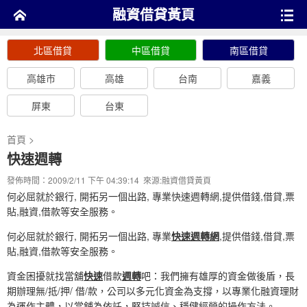
融資借貸黃頁
北區借貸
中區借貸
南區借貸
高雄市
高雄
台南
嘉義
屏東
台東
首頁
>
快速週轉
發佈時間：2009/2/11 下午 04:39:14 來源:
融資借貸黃頁
何必屈就於銀行, 開拓另一個出路, 專業快速週轉網,提供借錢,借貸,票
貼,融資,借款等安全服務。
何必屈就於銀行, 開拓另一個出路, 專業
快速週轉網
,提供借錢,借貸,票
貼,融資,借款等安全服務。
資金困擾就找當舖
快速
借款
週轉
吧：我們擁有雄厚的資金做後盾，長
期辦理無/抵/押/ 借/款，公司以多元化資金為支撐，以專業化融資理財
為運作主體，以當舖為依託，堅持誠信、穩健經營的操作方法。