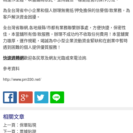
為全台灣省中小企業和個人辦理無需抵/押免擔保的信譽借/款業務，為
客戶解決資金困擾。
全台灣省聯網,各地級縣/市都有業務聯繫辦事處，方便快捷，保密性
佳，本當舖所有借/款服務，辦理不成功均不收取任何費用！本當舖實
力雄厚，運作規範，竭誠為中小型企業流動資金緊缺和在創業中暫時
遇到困難的個人提供優質服務！
快速週轉網
歡迎各民眾及網友光臨或來電洽詢.
參考資料
http://www.pm330.net/
相關文章
上一頁：
保單貼現
下一頁：
票據貼現